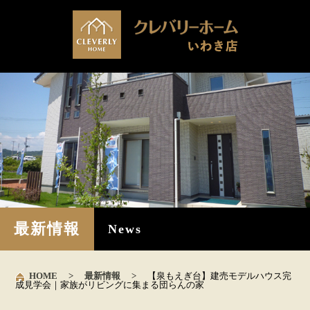
最新情報
News
HOME
>
最新情報
>
【泉もえぎ台】建売モデルハウス完
成見学会｜家族がリビングに集まる団らんの家