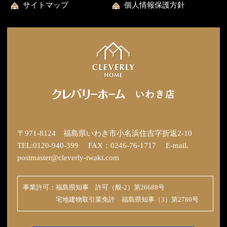
サイトマップ
個人情報保護方針
〒971-8124 福島県いわき市小名浜住吉字折返2-10
TEL:0120-940-399 FAX：0246-76-1717 E-mail.
postmaster@cleverly-iwaki.com
事業許可：福島県知事 許可（般-2）第26688号
宅地建物取引業免許 福島県知事（3）第2780号